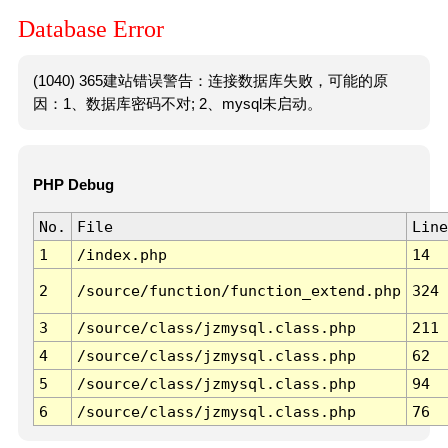
Database Error
(1040) 365建站错误警告：连接数据库失败，可能的原
因：1、数据库密码不对; 2、mysql未启动。
PHP Debug
No.
File
Line
1
/index.php
14
2
/source/function/function_extend.php
324
3
/source/class/jzmysql.class.php
211
4
/source/class/jzmysql.class.php
62
5
/source/class/jzmysql.class.php
94
6
/source/class/jzmysql.class.php
76