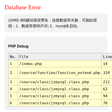
Database Error
(1040) 365建站错误警告：连接数据库失败，可能的原
因：1、数据库密码不对; 2、mysql未启动。
PHP Debug
No.
File
Line
1
/index.php
14
2
/source/function/function_extend.php
324
3
/source/class/jzmysql.class.php
211
4
/source/class/jzmysql.class.php
62
5
/source/class/jzmysql.class.php
94
6
/source/class/jzmysql.class.php
76