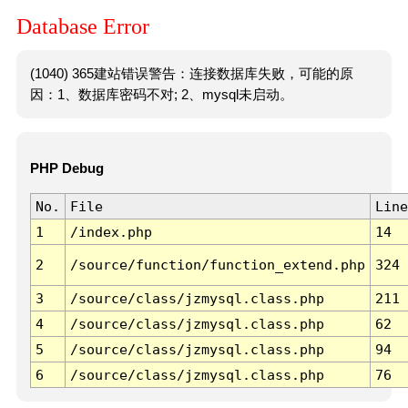
Database Error
(1040) 365建站错误警告：连接数据库失败，可能的原
因：1、数据库密码不对; 2、mysql未启动。
PHP Debug
No.
File
Line
1
/index.php
14
2
/source/function/function_extend.php
324
3
/source/class/jzmysql.class.php
211
4
/source/class/jzmysql.class.php
62
5
/source/class/jzmysql.class.php
94
6
/source/class/jzmysql.class.php
76