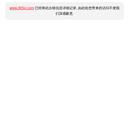
www.365jz.com
已经将此出错信息详细记录, 由此给您带来的访问不便我
们深感歉意.