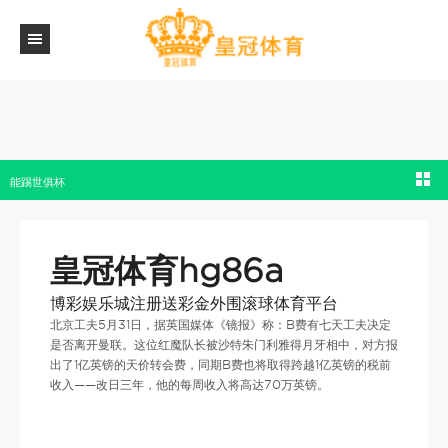
博彩娱乐城注册送彩金外围滚球体育平台 | 报价1个亿! 沙特朱门挖角曼联队长: 周薪70万
能踢世俱杯
皇冠体育hg86a
博彩娱乐城注册送彩金外围滚球体育平台
北京工夫5月31日，据英国媒体《镜报》称：B费有七天工夫决定
是否离开曼联。这位红魔队长被沙特朱门利雅得月牙相中，对方报
出了1亿英镑的天价转会费，同期B费也将取得跨越1亿英镑的税前
收入——改日三年，他的每周收入将高达70万英镑。