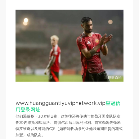
www.huangguantiyuvipnetwork.vip
皇冠信
用登录网址
他们渴慕签下30岁的B费，这笔往还将使他与葡萄牙国度队队友
鲁本·内维斯和坎塞洛、前切尔西后卫库利巴利、前富勒姆先锋米
特罗维奇以及可能的C罗（如若能收场条约让他以短期租赁的花式
加盟）成为队友。