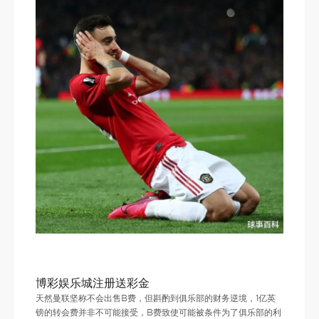
博彩娱乐城注册送彩金
天然曼联坚称不会出售B费，但斟酌到俱乐部的财务逆境，1亿英
镑的转会费并非不可能接受，B费致使可能被条件为了俱乐部的利