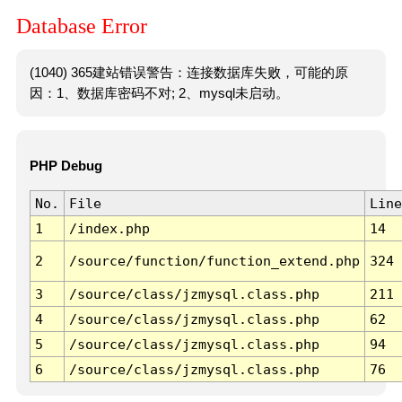
Database Error
(1040) 365建站错误警告：连接数据库失败，可能的原
因：1、数据库密码不对; 2、mysql未启动。
PHP Debug
No.
File
Line
1
/index.php
14
2
/source/function/function_extend.php
324
3
/source/class/jzmysql.class.php
211
4
/source/class/jzmysql.class.php
62
5
/source/class/jzmysql.class.php
94
6
/source/class/jzmysql.class.php
76