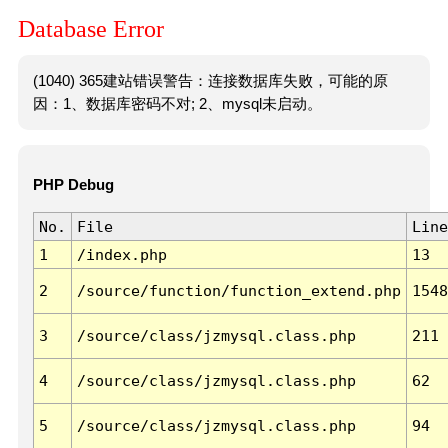
Database Error
(1040) 365建站错误警告：连接数据库失败，可能的原
因：1、数据库密码不对; 2、mysql未启动。
PHP Debug
No.
File
Line
1
/index.php
13
2
/source/function/function_extend.php
1548
3
/source/class/jzmysql.class.php
211
4
/source/class/jzmysql.class.php
62
5
/source/class/jzmysql.class.php
94