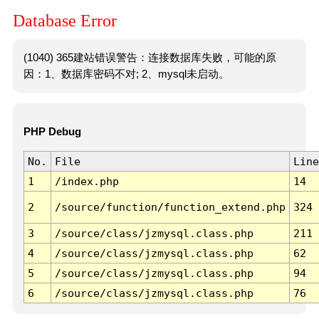
Database Error
(1040) 365建站错误警告：连接数据库失败，可能的原
因：1、数据库密码不对; 2、mysql未启动。
PHP Debug
No.
File
Line
1
/index.php
14
2
/source/function/function_extend.php
324
3
/source/class/jzmysql.class.php
211
4
/source/class/jzmysql.class.php
62
5
/source/class/jzmysql.class.php
94
6
/source/class/jzmysql.class.php
76