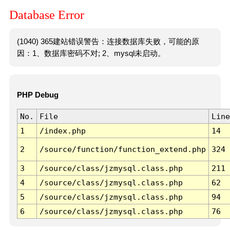
Database Error
(1040) 365建站错误警告：连接数据库失败，可能的原
因：1、数据库密码不对; 2、mysql未启动。
PHP Debug
No.
File
Line
1
/index.php
14
2
/source/function/function_extend.php
324
3
/source/class/jzmysql.class.php
211
4
/source/class/jzmysql.class.php
62
5
/source/class/jzmysql.class.php
94
6
/source/class/jzmysql.class.php
76