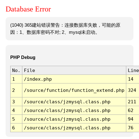
Database Error
(1040) 365建站错误警告：连接数据库失败，可能的原
因：1、数据库密码不对; 2、mysql未启动。
PHP Debug
No.
File
Line
1
/index.php
14
2
/source/function/function_extend.php
324
3
/source/class/jzmysql.class.php
211
4
/source/class/jzmysql.class.php
62
5
/source/class/jzmysql.class.php
94
6
/source/class/jzmysql.class.php
76