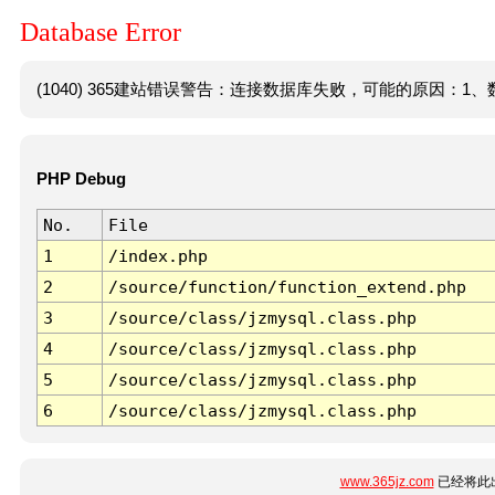
Database Error
(1040) 365建站错误警告：连接数据库失败，可能的原因：1、数
PHP Debug
No.
File
1
/index.php
2
/source/function/function_extend.php
3
/source/class/jzmysql.class.php
4
/source/class/jzmysql.class.php
5
/source/class/jzmysql.class.php
6
/source/class/jzmysql.class.php
www.365jz.com
已经将此