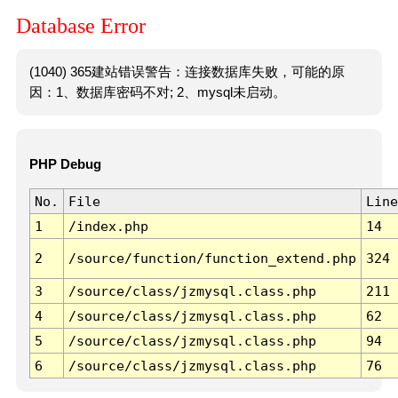
Database Error
(1040) 365建站错误警告：连接数据库失败，可能的原
因：1、数据库密码不对; 2、mysql未启动。
PHP Debug
No.
File
Line
1
/index.php
14
2
/source/function/function_extend.php
324
3
/source/class/jzmysql.class.php
211
4
/source/class/jzmysql.class.php
62
5
/source/class/jzmysql.class.php
94
6
/source/class/jzmysql.class.php
76