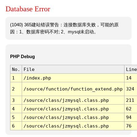
Database Error
(1040) 365建站错误警告：连接数据库失败，可能的原
因：1、数据库密码不对; 2、mysql未启动。
PHP Debug
No.
File
Line
1
/index.php
14
2
/source/function/function_extend.php
324
3
/source/class/jzmysql.class.php
211
4
/source/class/jzmysql.class.php
62
5
/source/class/jzmysql.class.php
94
6
/source/class/jzmysql.class.php
76