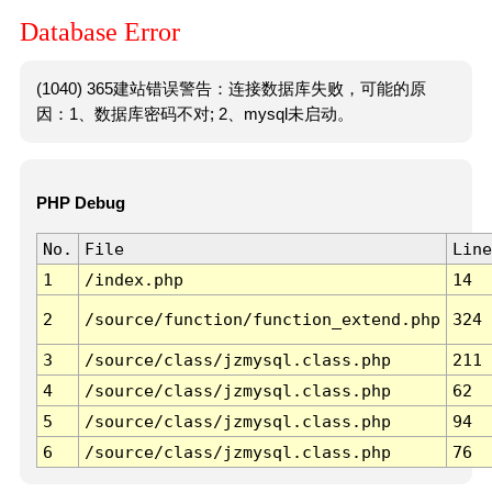
Database Error
(1040) 365建站错误警告：连接数据库失败，可能的原
因：1、数据库密码不对; 2、mysql未启动。
PHP Debug
No.
File
Line
1
/index.php
14
2
/source/function/function_extend.php
324
3
/source/class/jzmysql.class.php
211
4
/source/class/jzmysql.class.php
62
5
/source/class/jzmysql.class.php
94
6
/source/class/jzmysql.class.php
76