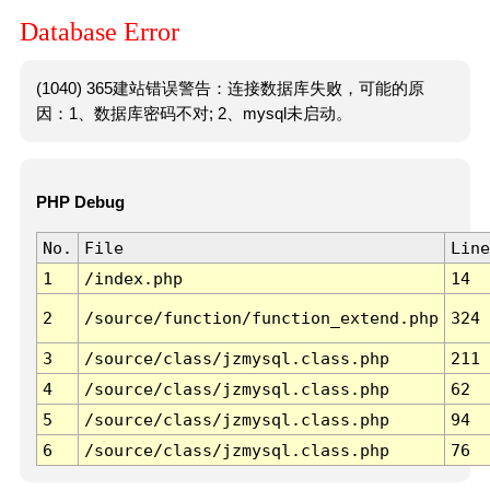
Database Error
(1040) 365建站错误警告：连接数据库失败，可能的原
因：1、数据库密码不对; 2、mysql未启动。
PHP Debug
No.
File
Line
1
/index.php
14
2
/source/function/function_extend.php
324
3
/source/class/jzmysql.class.php
211
4
/source/class/jzmysql.class.php
62
5
/source/class/jzmysql.class.php
94
6
/source/class/jzmysql.class.php
76