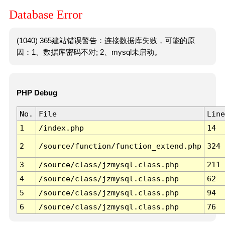
Database Error
(1040) 365建站错误警告：连接数据库失败，可能的原
因：1、数据库密码不对; 2、mysql未启动。
PHP Debug
No.
File
Line
1
/index.php
14
2
/source/function/function_extend.php
324
3
/source/class/jzmysql.class.php
211
4
/source/class/jzmysql.class.php
62
5
/source/class/jzmysql.class.php
94
6
/source/class/jzmysql.class.php
76