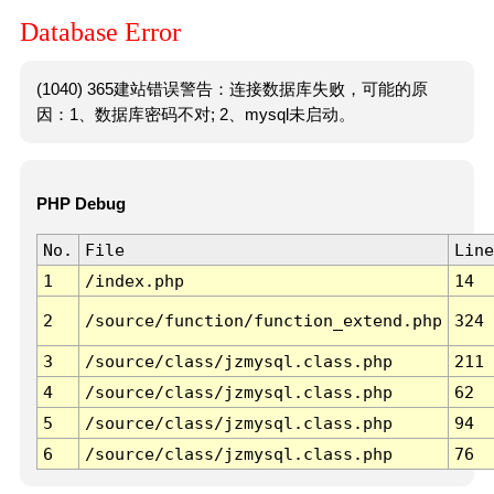
Database Error
(1040) 365建站错误警告：连接数据库失败，可能的原
因：1、数据库密码不对; 2、mysql未启动。
PHP Debug
No.
File
Line
1
/index.php
14
2
/source/function/function_extend.php
324
3
/source/class/jzmysql.class.php
211
4
/source/class/jzmysql.class.php
62
5
/source/class/jzmysql.class.php
94
6
/source/class/jzmysql.class.php
76