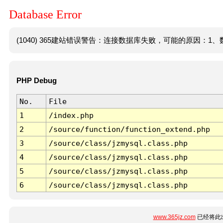
Database Error
(1040) 365建站错误警告：连接数据库失败，可能的原因：1、数
PHP Debug
No.
File
1
/index.php
2
/source/function/function_extend.php
3
/source/class/jzmysql.class.php
4
/source/class/jzmysql.class.php
5
/source/class/jzmysql.class.php
6
/source/class/jzmysql.class.php
www.365jz.com
已经将此