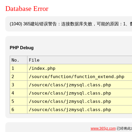
Database Error
(1040) 365建站错误警告：连接数据库失败，可能的原因：1、数
PHP Debug
No.
File
1
/index.php
2
/source/function/function_extend.php
3
/source/class/jzmysql.class.php
4
/source/class/jzmysql.class.php
5
/source/class/jzmysql.class.php
6
/source/class/jzmysql.class.php
www.365jz.com
已经将此