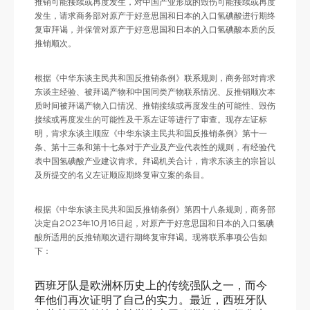
推销可能接续或再度发生，对中国产业形成的毁伤可能接续或再度
发生，请求商务部对原产于好意思国和日本的入口氢碘酸进行期终
复审拜谒，并保管对原产于好意思国和日本的入口氢碘酸本质的反
推销顺次。
根据《中华东谈主民共和国反推销条例》联系规则，商务部对肯求
东谈主经验、被拜谒产物和中国同类产物联系情况、反推销顺次本
质时间被拜谒产物入口情况、推销接续或再度发生的可能性、毁伤
接续或再度发生的可能性及干系左证等进行了审查。现存左证标
明，肯求东谈主顺应《中华东谈主民共和国反推销条例》第十一
条、第十三条和第十七条对于产业及产业代表性的规则，有经验代
表中国氢碘酸产业建议肯求。拜谒机关合计，肯求东谈主的宗旨以
及所提交的名义左证顺应期终复审立案的条目。
根据《中华东谈主民共和国反推销条例》第四十八条规则，商务部
决定自2023年10月16日起，对原产于好意思国和日本的入口氢碘
酸所适用的反推销顺次进行期终复审拜谒。现将联系事项公告如
下：
西班牙队是欧洲杯历史上的传统强队之一，而今
年他们再次证明了自己的实力。最近，西班牙队