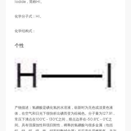
Iodide，简称HI。
化学分子式：HI。
化学结构式：
个性
产物描述：氢碘酸是碘化氢的水溶液，崭新时为无色或淡黄色液
体，在空气和日光下很快析出碘而变为棕褐色。分子量为127.91，
常压下沸点在100℃－130℃之间，熔点边界在-50.8℃－0℃之
间。具有强腐蚀性和强归附性，稀释的氢碘酸与很多金属（包括
铝、锌、钙、镁、铁、锡和扫数碱金属）反应产生易燃氢气，并与