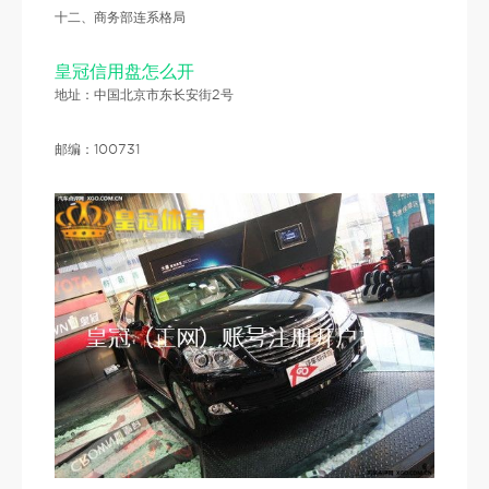
十二、商务部连系格局
皇冠信用盘怎么开
地址：中国北京市东长安街2号
邮编：100731