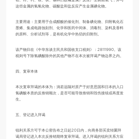
这些金属的氢氧化物、碳酸盐和盐反应产生金属碘化物。
主要用途：主要用于合成醋酸的催化剂、制备碘化物、归附氧化石
墨烯、集成电路蚀刻剂、化学和医药中间体、消毒剂、染料及香料
的原料、分析试剂等，是有机化学中热切的归附剂。
该产物归在《中华东谈主民共和国收支口税则》：28111990。该
税则号下除氢碘酸除外的其他产物不在本次被拜谒产物边界之内。
四、复审本体
本次复审拜谒的本体为：淌若远隔对原产于好意思国和日本的入口
氢碘酸本质的反推销顺次，是否可能导致推销和毁伤接续或再度发
生。
五、登记进入拜谒
锐利关系方可于本公密告布之日起20日内，向商务部买卖转圜拜
谒局登记进入本次反推销期终复审拜谒。进入拜谒的锐利关系方应