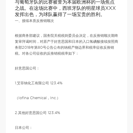
与葡萄牙队的比赛被誉为本届欧洲杯的一场焦点
之战。在这场比赛中，西班牙队的明星球员XXX
发挥出色，为球队赢得了一场宝贵的胜利。
一、接续本质反推销顺次
根据商务部建议，国务院关税税则委员会决定，在反推销顺次期终
复审拜谒时间，对原产于好意思国和日本的入口氢碘酸接续按照商
务部2018年第80号公告公布的纳税产物边界和税率征收反推销
税。对各公司征收的反推销税税率如下：
好意思国公司：
1.艾菲纳化工有限公司 123.4%
（Iofina Chemical，Inc.）
2.其他好意思国公司 123.4%
日本公司：