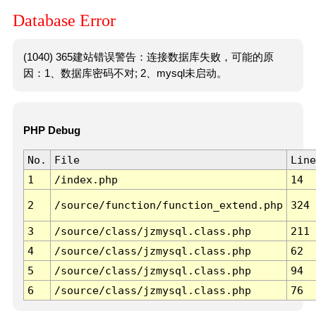
Database Error
(1040) 365建站错误警告：连接数据库失败，可能的原
因：1、数据库密码不对; 2、mysql未启动。
PHP Debug
No.
File
Line
1
/index.php
14
2
/source/function/function_extend.php
324
3
/source/class/jzmysql.class.php
211
4
/source/class/jzmysql.class.php
62
5
/source/class/jzmysql.class.php
94
6
/source/class/jzmysql.class.php
76