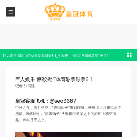
巨人娱乐 博彩浙江体育彩票彩票6 1_中秋夜，“嫦娥”从聊城琴湖“奔月”
巨人娱乐 博彩浙江体育彩票彩票6 1_
记者 张同建
皇冠客服飞机：@seo3687
中秋之夜，皓月当空，“嫦娥仙子”来到聊城，朱雀街上万东说念主
攒动。晚8时许，“嫦娥仙子”从朱雀街琴湖之上的游船上腾空而
起，奔向月亮之上。