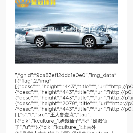
","gnid":"9ca83ef12ddc1e0e0","img_data":
[{"flag":2,"img":
[{"desc":"","height":"443","title":"","url":"htt
{"desc":"","height":"443","title":"","url":"http
{"desc":"","height":"443","title":"","url":"http:
{"desc":"","height":"2079","title":"","url":"htt
{"desc":"","height":"443","title":"","url":"htt
[],"s":"t","src":"王人鲁壹点","tag":
[{"clk":"kculture_1:嫦娥仙子","k":"嫦娥仙
子","u":""},{"clk":"kculture_1:上古外