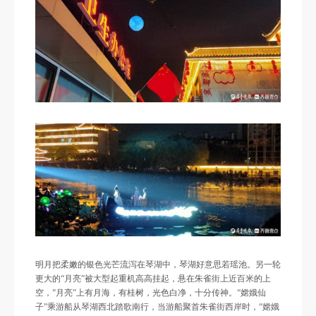
明月把柔嫩的银色光芒流泻在琴湖中，琴湖好意思若瑶池。另一轮
更大的“月亮”被大型起重机高高挂起，悬在朱雀街上近百米的上
空，“月亮”上有月海，有桂树，光色白净，十分传神。“嫦娥仙
子”乘游船从琴湖西北踏歌南行，当游船聚首朱雀街西岸时，“嫦娥