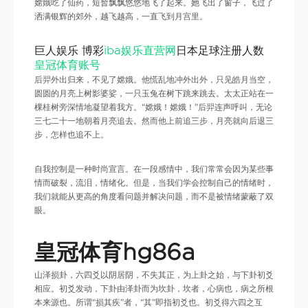
嫦娥吃了仙药，短暂飘飘悠悠地飞了起来。她飞出了窗子，飞过了
洒满银辉的郊外，越飞越高，一直飞到月宫里。
巨人娱乐 博彩
iba娱乐直营网
日本足球注册人数
皇冠体育账号
后羿外出归来，不见了嫦娥。他慌乱地冲外出外，只见皓月当空，
圆圆的月亮上树影婆娑，一只玉兔在树下跳来跳去。太太正站在一
棵桂树旁深情地凝望着我方。“嫦娥！嫦娥！”后羿连声呼叫，无论
三七二十一地朝着月亮追去。然而他上前追三步，月亮就向后退三
步，怎样也追不上。
自我控制是一种时尚宣言。在一段感情中，我们常常会因为某些事
情而破裂，流泪，情绪化。但是，当我们学会控制自己的情绪时，
我们就能从更高的角度看问题并解决问题，而不是被情绪蒙蔽了双
眼。
皇冠体育hg86a
山泽损卦，六四爻以阴居阴，不失其正，为上卦之始，与下卦初爻
相应。初爻发动，下卦由泽卦而为坎卦，坎者，心病也，病之所根
本来源也。所谓“损其疾”者，“其”即指初爻也。初爻得六四之互