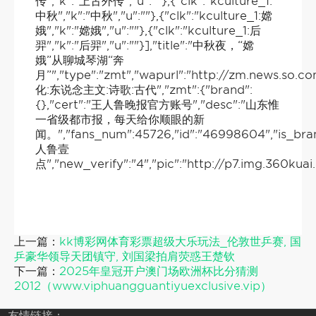
传","k":"上古外传","u":""},{"clk":"kculture_1:
中秋","k":"中秋","u":""},{"clk":"kculture_1:嫦
娥","k":"嫦娥","u":""},{"clk":"kculture_1:后
羿","k":"后羿","u":""}],"title":"中秋夜，“嫦
娥”从聊城琴湖“奔
月”","type":"zmt","wapurl":"http://zm.news.so
化:东说念主文:诗歌:古代","zmt":{"brand":
{},"cert":"王人鲁晚报官方账号","desc":"山东惟
一省级都市报，每天给你顺眼的新
闻。","fans_num":45726,"id":"46998604","is_bra
人鲁壹
点","new_verify":"4","pic":"http://p7.img.360kua
上一篇：
kk博彩网体育彩票超级大乐玩法_伦敦世乒赛, 国
乒豪华领导天团镇守, 刘国梁拍肩荧惑王楚钦
下一篇：
2025年皇冠开户澳门场欧洲杯比分猜测
2012（www.viphuangguantiyuexclusive.vip）
友情链接：