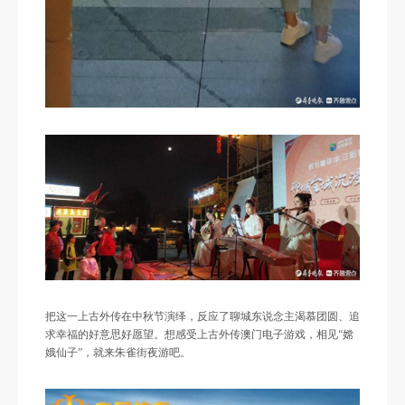
把这一上古外传在中秋节演绎，反应了聊城东说念主渴慕团圆、追
求幸福的好意思好愿望。想感受上古外传澳门电子游戏，相见“嫦
娥仙子”，就来朱雀街夜游吧。