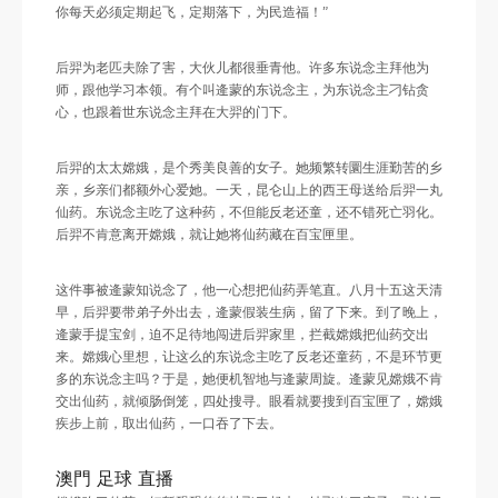
你每天必须定期起飞，定期落下，为民造福！”
后羿为老匹夫除了害，大伙儿都很垂青他。许多东说念主拜他为
师，跟他学习本领。有个叫逄蒙的东说念主，为东说念主刁钻贪
心，也跟着世东说念主拜在大羿的门下。
后羿的太太嫦娥，是个秀美良善的女子。她频繁转圜生涯勤苦的乡
亲，乡亲们都额外心爱她。一天，昆仑山上的西王母送给后羿一丸
仙药。东说念主吃了这种药，不但能反老还童，还不错死亡羽化。
后羿不肯意离开嫦娥，就让她将仙药藏在百宝匣里。
这件事被逄蒙知说念了，他一心想把仙药弄笔直。八月十五这天清
早，后羿要带弟子外出去，逄蒙假装生病，留了下来。到了晚上，
逄蒙手提宝剑，迫不足待地闯进后羿家里，拦截嫦娥把仙药交出
来。嫦娥心里想，让这么的东说念主吃了反老还童药，不是环节更
多的东说念主吗？于是，她便机智地与逄蒙周旋。逄蒙见嫦娥不肯
交出仙药，就倾肠倒笼，四处搜寻。眼看就要搜到百宝匣了，嫦娥
疾步上前，取出仙药，一口吞了下去。
澳門 足球 直播