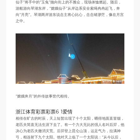
仙子”将手中的“玉兔”抛向街上的不雅众，现场体恤燃起。随后，
游船游向琴湖东岸，“嫦娥仙子”从岸边系安全索绳冉冉起飞，奔
向“月亮”。琴湖两岸游东说念主将心比心，念念绪渺茫，像在月宫
之中。
“嫦娥奔月”的外传故事世代相传。
浙江体育彩票彩票6 1爱情
相传在旷古的时辰，天上短暂出现了十个太阳，晒得地面直冒烟，
老匹夫简直无法生涯下去了。有一个力大无比的强人名叫后羿，他
决心为老匹夫撤消灾荒。后羿登上昆仑山顶，运足气力，拉满神
弓，相连射下九个太阳。他对天上临了一个太阳说：“从今以后，