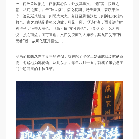
应，内外皆应损之，内损其心疾，外损其事疾。“遄”者，快速之
意。祛病之要，在于“治未病”。病之初期，易于康复，若疏于治
疗，迨及延其脏腑，则恐为大患。若延至骨髓深处，则神仙亦难相
救也。古之扁鹊见蔡桓公典故，可见一斑。“无咎”者，谓其治疗时
机得当，病去人安也。《象》曰“亦可喜也”，下卦为兑，兑为喜
悦，损之而益，固可喜也。六四爻变而为火泽睽，其九四爻辞“厉
无咎”者，故可佐证其喜也。。
乡亲们很想念秀美良善的嫦娥，就在院子里摆上嫦娥肤浅爱吃的食
物，遥遥地为她祝颂。从此以后，每年八月十五，就成了东说念主
们企盼团圆的中秋佳节。