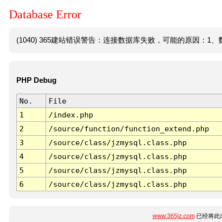
Database Error
(1040) 365建站错误警告：连接数据库失败，可能的原因：1、数
PHP Debug
No.
File
1
/index.php
2
/source/function/function_extend.php
3
/source/class/jzmysql.class.php
4
/source/class/jzmysql.class.php
5
/source/class/jzmysql.class.php
6
/source/class/jzmysql.class.php
www.365jz.com
已经将此