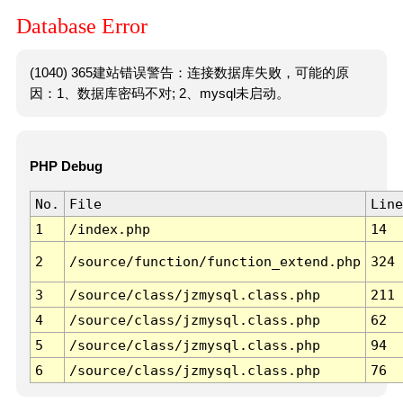
Database Error
(1040) 365建站错误警告：连接数据库失败，可能的原
因：1、数据库密码不对; 2、mysql未启动。
PHP Debug
No.
File
Line
1
/index.php
14
2
/source/function/function_extend.php
324
3
/source/class/jzmysql.class.php
211
4
/source/class/jzmysql.class.php
62
5
/source/class/jzmysql.class.php
94
6
/source/class/jzmysql.class.php
76