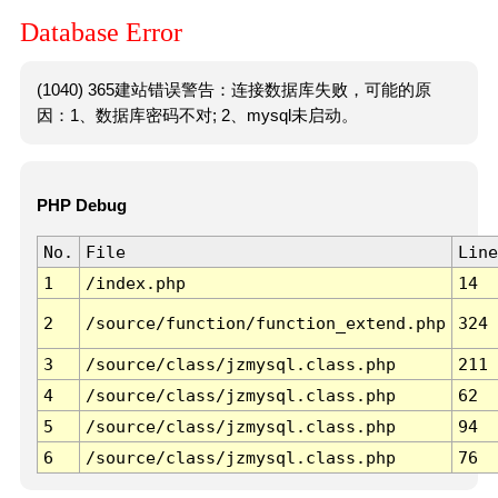
Database Error
(1040) 365建站错误警告：连接数据库失败，可能的原
因：1、数据库密码不对; 2、mysql未启动。
PHP Debug
No.
File
Line
1
/index.php
14
2
/source/function/function_extend.php
324
3
/source/class/jzmysql.class.php
211
4
/source/class/jzmysql.class.php
62
5
/source/class/jzmysql.class.php
94
6
/source/class/jzmysql.class.php
76