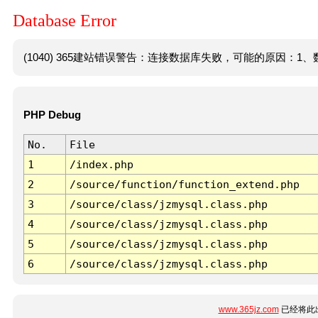
Database Error
(1040) 365建站错误警告：连接数据库失败，可能的原因：1、数
PHP Debug
No.
File
1
/index.php
2
/source/function/function_extend.php
3
/source/class/jzmysql.class.php
4
/source/class/jzmysql.class.php
5
/source/class/jzmysql.class.php
6
/source/class/jzmysql.class.php
www.365jz.com
已经将此