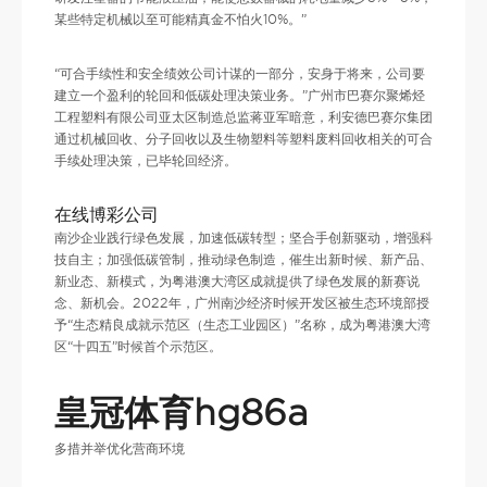
某些特定机械以至可能精真金不怕火10%。”
“可合手续性和安全绩效公司计谋的一部分，安身于将来，公司要
建立一个盈利的轮回和低碳处理决策业务。”广州市巴赛尔聚烯烃
工程塑料有限公司亚太区制造总监蒋亚军暗意，利安德巴赛尔集团
通过机械回收、分子回收以及生物塑料等塑料废料回收相关的可合
手续处理决策，已毕轮回经济。
在线博彩公司
南沙企业践行绿色发展，加速低碳转型；坚合手创新驱动，增强科
技自主；加强低碳管制，推动绿色制造，催生出新时候、新产品、
新业态、新模式，为粤港澳大湾区成就提供了绿色发展的新赛说
念、新机会。2022年，广州南沙经济时候开发区被生态环境部授
予“生态精良成就示范区（生态工业园区）”名称，成为粤港澳大湾
区“十四五”时候首个示范区。
皇冠体育hg86a
多措并举优化营商环境