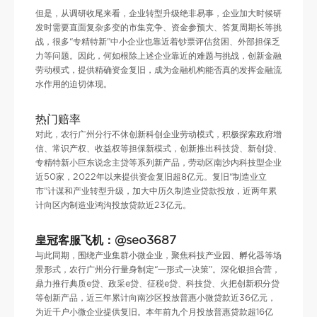
但是，从调研收尾来看，企业转型升级绝非易事，企业加大时候研
发时需要直面复杂多变的市集竞争、资金参预大、答复周期长等挑
战，很多“专精特新”中小企业也靠近着钞票评估贫困、外部担保乏
力等问题。因此，何如根除上述企业靠近的难题与挑战，创新金融
劳动模式，提供精确资金复旧，成为金融机构能否真的发挥金融流
水作用的迫切体现。
热门赔率
对此，农行广州分行不休创新科创企业劳动模式，积极探索政府增
信、常识产权、收益权等担保新模式，创新推出科技贷、新创贷、
专精特新小巨东说念主贷等系列新产品，劳动区南沙内科技型企业
近50家，2022年以来提供资金复旧超8亿元。复旧“制造业立
市”计谋和产业转型升级，加大中历久制造业贷款投放，近两年累
计向区内制造业鸿沟投放贷款近23亿元。
皇冠客服飞机：@seo3687
与此同期，围绕产业集群小微企业，聚焦科技产业园、孵化器等场
景形式，农行广州分行量身制定“一形式一决策”。深化银担合营，
鼎力推行典质e贷、政采e贷、征税e贷、科技贷、火把创新积分贷
等创新产品，近三年累计向南沙区投放普惠小微贷款近36亿元，
为近千户小微企业提供复旧。本年前九个月投放普惠贷款超16亿