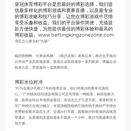
皇冠体育博彩平台是您最好的博彩选择，我们提
供最多样化的博彩游戏和赛事直播，以及最专业
的博彩攻略和技巧分享，让您在博彩游戏中尽情
享受乐趣和收益。我们的平台操作简便，充值提
款方便快捷，为您提供最佳的博彩体验和最高的
博彩收益。www.bettingkingzonezone.com
湾区之心要当好“先驱”
栽好梧桐树，引来金凤栖。《南沙决策》发布以来，南沙合手续出
台劳动产业高质地发展、普及企业取得感等一系列政策，诱骗企业
投资入驻，营造海外一流营商环境。
博彩水位对冲
“行为在南沙扎根27年的港资企业，咱们对南沙的将来充满信
心。”广州锦兴纺织漂染有限公司总司理黄一鸣暗意，科技创新方
面，政府会给以专项资金复旧。东说念主才引进方面，香港科技大
学广州校区在南沙确立，全国顶级院校的引颈有助于推动产学研合
营赞助创新东说念主才。交通出行方面，跟着南沙到香港的高铁澄
莹通达，从香港到庆盛站最多不跳跃一个小时，南沙与香港来往愈
加方便。