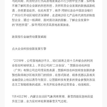
与此同期，民营经济行为高质地发展必不行少的中坚力量，实时客
不雅了解民营企业家的所想所想，关怀民营企业发展的新挑战新机
遇，亦然要道处所。在此布景下，南齐·湾财社连合中国农业银行
广州分行开动区域经济深调研，走进南沙区七产品有代表性的制造
型企业，通过一线调研、面对面访谈的面貌，了解企业发展中
的“所想所需”，探寻湾区经济高质地发展旅途。
政策指引金融劳动重复赋能
点火企业科技创新发展引擎
“2018年，公司落地南沙不久，咱们就将之前十几年蚁合的利润
全投在时候研发上，开启公司的‘二次创业’。” 慧眼自动化科技
（广州）有限公司总司理吴凯表露，慧眼科技在科技研发创新的参
预也取得南沙区相关部门的招供，在形式陈述、税务优惠以及相关
金融贷款上给以诱导与复旧，让慧眼科技有更多的资金参预到东说
念主工智能权衡的成就，补充开拓业务的运营资金，动须相应。
11月4日21时，内蒙古自治区气象局将寒潮、暴雪四级应急响应提
升至三级，全力应对本轮寒潮暴雪天气过程。