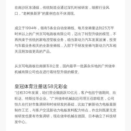
在南沙区东涌镇，传统制造业通过深扎时候研发，细察行业风
口，“老树换新芽”的案例也在不休涌现。
成立于1994年，领有5条全自动坐褥线、每月坐褥量达到25万平
时米以上的广州京写电路板有限公司，迈出了转型升级的模范，不
再拘束于传统的家电澄莹板业务，稳当新动力汽车发展波澜，投资
与车载业务相关的全新坐褥线，入部下手研发坐褥与新动力汽车相
关且附加值更高的产品。
从京写电路板往南驱车8公里，国内最早一批羼杂斥地的广州侥幸
机械有限公司也在进行着转型升级的蝶变。
皇冠体育注册送58元彩金
“过程30年发展，咱们营业额跳跃10亿元，客户包括宁德期间、欣
旺达、特斯拉等企业。”广州侥幸机械副总司理王召群暗意，公司
恒久在打好市集调研和时候研发的基础，比如了解新动力电板最新
制作工艺，与客户交流新动力电板浆料配方特点，作念到既要无意
候研发也要有市集调研，现在侥幸机械在德国、日本确立了科技研
发中心。