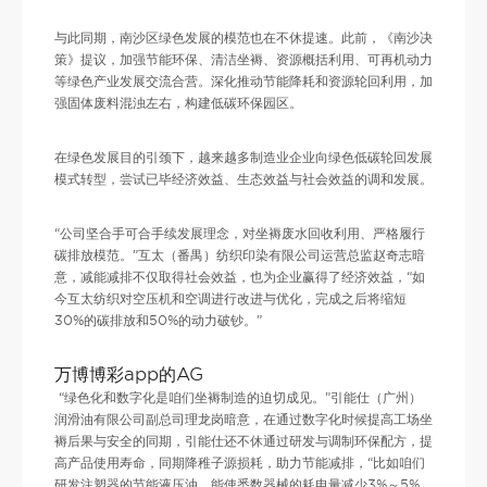
与此同期，南沙区绿色发展的模范也在不休提速。此前，《南沙决
策》提议，加强节能环保、清洁坐褥、资源概括利用、可再机动力
等绿色产业发展交流合营。深化推动节能降耗和资源轮回利用，加
强固体废料混浊左右，构建低碳环保园区。
在绿色发展目的引颈下，越来越多制造业企业向绿色低碳轮回发展
模式转型，尝试已毕经济效益、生态效益与社会效益的调和发展。
“公司坚合手可合手续发展理念，对坐褥废水回收利用、严格履行
碳排放模范。”互太（番禺）纺织印染有限公司运营总监赵奇志暗
意，减能减排不仅取得社会效益，也为企业赢得了经济效益，“如
今互太纺织对空压机和空调进行改进与优化，完成之后将缩短
30%的碳排放和50%的动力破钞。”
万博博彩app的AG
“绿色化和数字化是咱们坐褥制造的迫切成见。”引能仕（广州）
润滑油有限公司副总司理龙岗暗意，在通过数字化时候提高工场坐
褥后果与安全的同期，引能仕还不休通过研发与调制环保配方，提
高产品使用寿命，同期降稚子源损耗，助力节能减排，“比如咱们
研发注塑器的节能液压油，能使悉数器械的耗电量减少3%～5%，