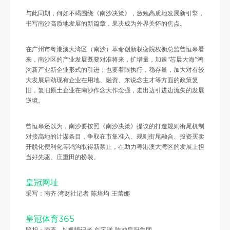
与此同期，何如不竭围绕《南沙决策》，激勉高质地发展新引擎，
书写南沙高质地发展的新篇章，果决成为外界关怀的焦点。
在广州市粤港澳大湾区（南沙）革命创新权衡院权衡总监曾恒皋看
来，南沙区的产业发展既要对准将来，扩增量，加速“芯晨大海”鸿
沟新产业新企业形式的引进；也要着眼执行，稳存量，加大对有较
大发展后劲现有企业在用地、融资、东说念主才等方面的政策复
旧，复旧原土企业在南沙作念大作念强，走出边引进边流失的发展
逆境。
曾恒皋还以为，南沙要按照《南沙决策》提议的打造规则衔尾机制
对接高地的计谋条目，争取在市集准入、规则衔尾融合、投资买卖
开脱化便利化等鸿沟取得新禁止，在助力粤港澳大湾区的发展上担
当好先驱、庄重田的扮装。
皇冠网址
采写：南齐·湾财社记者 陈培均 王蕾娜
皇冠体育365
照相：南齐、N视频记者 刘宝洋 陈冲皇冠集团