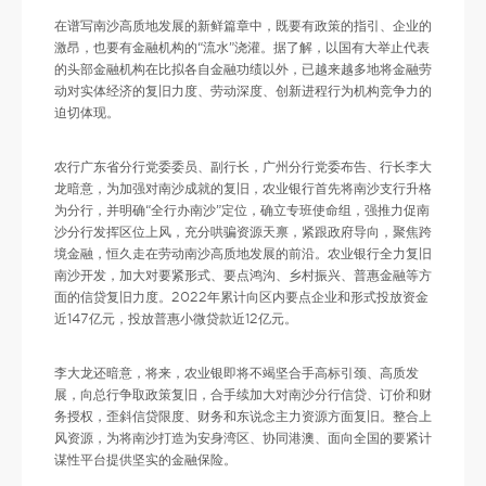
在谱写南沙高质地发展的新鲜篇章中，既要有政策的指引、企业的
激昂，也要有金融机构的“流水”浇灌。据了解，以国有大举止代表
的头部金融机构在比拟各自金融功绩以外，已越来越多地将金融劳
动对实体经济的复旧力度、劳动深度、创新进程行为机构竞争力的
迫切体现。
农行广东省分行党委委员、副行长，广州分行党委布告、行长李大
龙暗意，为加强对南沙成就的复旧，农业银行首先将南沙支行升格
为分行，并明确“全行办南沙”定位，确立专班使命组，强推力促南
沙分行发挥区位上风，充分哄骗资源天禀，紧跟政府导向，聚焦跨
境金融，恒久走在劳动南沙高质地发展的前沿。农业银行全力复旧
南沙开发，加大对要紧形式、要点鸿沟、乡村振兴、普惠金融等方
面的信贷复旧力度。2022年累计向区内要点企业和形式投放资金
近147亿元，投放普惠小微贷款近12亿元。
李大龙还暗意，将来，农业银即将不竭坚合手高标引颈、高质发
展，向总行争取政策复旧，合手续加大对南沙分行信贷、订价和财
务授权，歪斜信贷限度、财务和东说念主力资源方面复旧。整合上
风资源，为将南沙打造为安身湾区、协同港澳、面向全国的要紧计
谋性平台提供坚实的金融保险。