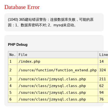
Database Error
(1040) 365建站错误警告：连接数据库失败，可能的原
因：1、数据库密码不对; 2、mysql未启动。
PHP Debug
No.
File
Line
1
/index.php
14
2
/source/function/function_extend.php
324
3
/source/class/jzmysql.class.php
211
4
/source/class/jzmysql.class.php
62
5
/source/class/jzmysql.class.php
94
6
/source/class/jzmysql.class.php
76