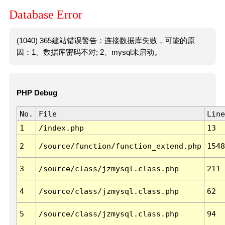
Database Error
(1040) 365建站错误警告：连接数据库失败，可能的原
因：1、数据库密码不对; 2、mysql未启动。
PHP Debug
No.
File
Line
1
/index.php
13
2
/source/function/function_extend.php
1548
3
/source/class/jzmysql.class.php
211
4
/source/class/jzmysql.class.php
62
5
/source/class/jzmysql.class.php
94