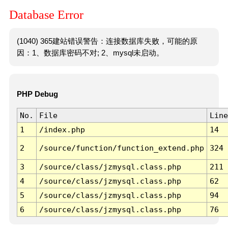
Database Error
(1040) 365建站错误警告：连接数据库失败，可能的原
因：1、数据库密码不对; 2、mysql未启动。
PHP Debug
No.
File
Line
1
/index.php
14
2
/source/function/function_extend.php
324
3
/source/class/jzmysql.class.php
211
4
/source/class/jzmysql.class.php
62
5
/source/class/jzmysql.class.php
94
6
/source/class/jzmysql.class.php
76