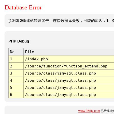
Database Error
(1040) 365建站错误警告：连接数据库失败，可能的原因：1、数
PHP Debug
No.
File
1
/index.php
2
/source/function/function_extend.php
3
/source/class/jzmysql.class.php
4
/source/class/jzmysql.class.php
5
/source/class/jzmysql.class.php
6
/source/class/jzmysql.class.php
www.365jz.com
已经将此