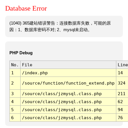
Database Error
(1040) 365建站错误警告：连接数据库失败，可能的原
因：1、数据库密码不对; 2、mysql未启动。
PHP Debug
No.
File
Line
1
/index.php
14
2
/source/function/function_extend.php
324
3
/source/class/jzmysql.class.php
211
4
/source/class/jzmysql.class.php
62
5
/source/class/jzmysql.class.php
94
6
/source/class/jzmysql.class.php
76