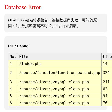
Database Error
(1040) 365建站错误警告：连接数据库失败，可能的原
因：1、数据库密码不对; 2、mysql未启动。
PHP Debug
No.
File
Line
1
/index.php
14
2
/source/function/function_extend.php
324
3
/source/class/jzmysql.class.php
211
4
/source/class/jzmysql.class.php
62
5
/source/class/jzmysql.class.php
94
6
/source/class/jzmysql.class.php
76